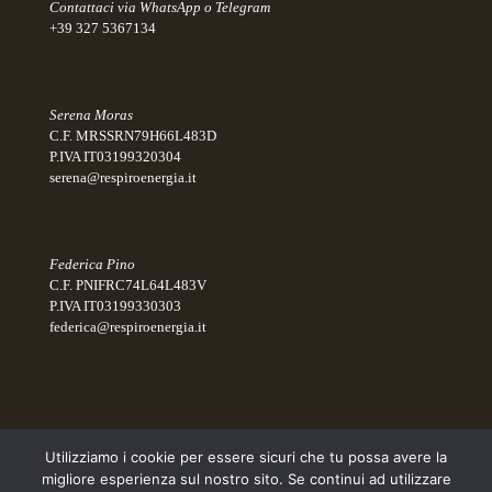
Contattaci via WhatsApp o Telegram
+39 327 5367134
Serena Moras
C.F. MRSSRN79H66L483D
P.IVA IT03199320304
serena@respiroenergia.it
Federica Pino
C.F. PNIFRC74L64L483V
P.IVA IT03199330303
federica@respiroenergia.it
Utilizziamo i cookie per essere sicuri che tu possa avere la
migliore esperienza sul nostro sito. Se continui ad utilizzare
© 2026 Respiro Energia® Tutti i diritti riservati