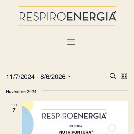
Eventi
Eventi
11/7/2024
 - 
8/6/2026
Ev
Cerca
Lista
Ricerca
Seleziona
Vis
e
la
Novembre 2024
Nav
data.
viste
Navigaz
GIO
7