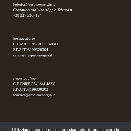
federica@respiroenergia.it
Contattaci via WhatsApp o Telegram
+39 327 5367134
Serena Moras
C.F. MRSSRN79H66L483D
P.IVA IT03199320304
serena@respiroenergia.it
Federica Pino
C.F. PNIFRC74L64L483V
P.IVA IT03199330303
federica@respiroenergia.it
Utilizziamo i cookie per essere sicuri che tu possa avere la