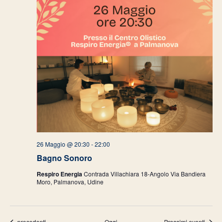
26 Maggio @ 20:30
-
22:00
Bagno Sonoro
Respiro Energia
Contrada Villachiara 18-Angolo Via Bandiera
Moro, Palmanova, Udine
Eventi
precedenti
Oggi
Prossimi eventi