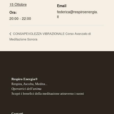
15 Ottobre
Email
federica@respiroenergia.
Ora:
it
20:00 - 22:00
CONSAPEVOLEZZA VIBRAZIONALE Corso Avanzato di
Meditazione Sonora
Respiro Energia®
Respira, Ascolta, Medita...
Operatrici dell'anima
Scopri i benefici della meditazione attraverso i suoni
Contatti