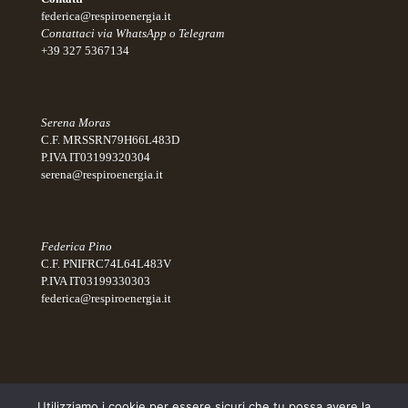
federica@respiroenergia.it
Contattaci via WhatsApp o Telegram
+39 327 5367134
Serena Moras
C.F. MRSSRN79H66L483D
P.IVA IT03199320304
serena@respiroenergia.it
Federica Pino
C.F. PNIFRC74L64L483V
P.IVA IT03199330303
federica@respiroenergia.it
Utilizziamo i cookie per essere sicuri che tu possa avere la