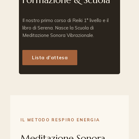
Il nostro primo corso di Reiki 1° livello e il
libro di Serena. Nasce la Scuola di
Meditazione Sonora Vibrazionale.
Lista d’attesa
IL METODO RESPIRO ENERGIA
Meditazione Sonora