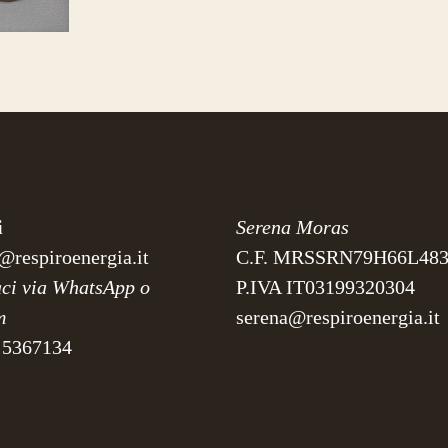
i
Serena Moras
@respiroenergia.it
C.F. MRSSRN79H66L48
aci via WhatsApp o
P.IVA IT03199320304
m
serena@respiroenergia.it
 5367134