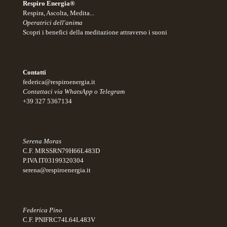
Respiro Energia®
Respira, Ascolta, Medita...
Operatrici dell'anima
Scopri i benefici della meditazione attraverso i suoni
Contatti
federica@respiroenergia.it
Contattaci via WhatsApp o Telegram
+39 327 5367134
Serena Moras
C.F. MRSSRN79H66L483D
P.IVA IT03199320304
serena@respiroenergia.it
Federica Pino
C.F. PNIFRC74L64L483V