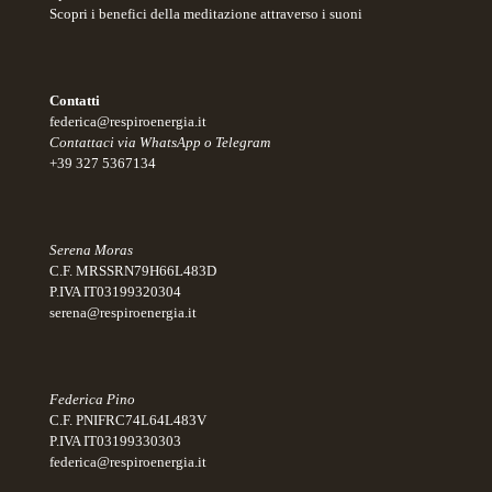
Scopri i benefici della meditazione attraverso i suoni
Contatti
federica@respiroenergia.it
Contattaci via WhatsApp o Telegram
+39 327 5367134
Serena Moras
C.F. MRSSRN79H66L483D
P.IVA IT03199320304
serena@respiroenergia.it
Federica Pino
C.F. PNIFRC74L64L483V
P.IVA IT03199330303
federica@respiroenergia.it