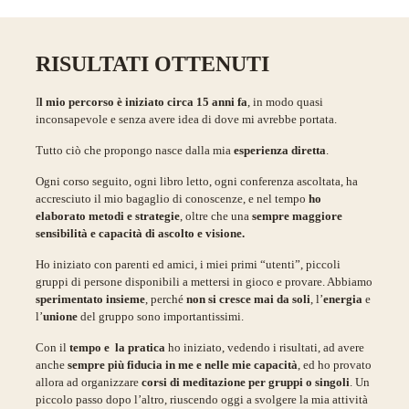
RISULTATI OTTENUTI
I
l mio percorso è iniziato circa 15 anni fa
, in modo quasi
inconsapevole e senza avere idea di dove mi avrebbe portata.
Tutto ciò che propongo nasce dalla mia
esperienza diretta
.
Ogni corso seguito, ogni libro letto, ogni conferenza ascoltata, ha
accresciuto il mio bagaglio di conoscenze, e nel tempo
ho
elaborato metodi e strategie
, oltre che una
sempre maggiore
sensibilità e capacità di ascolto e visione.
Ho iniziato con parenti ed amici, i miei primi “utenti”, piccoli
gruppi di persone disponibili a mettersi in gioco e provare. Abbiamo
sperimentato insieme
, perché
non si cresce mai da soli
, l’
energia
e
l’
unione
del
gruppo
sono importantissimi.
Con il
tempo e la pratica
ho iniziato, vedendo i risultati, ad avere
anche
sempre più fiducia
in me e nelle mie capacità
, ed ho provato
allora ad organizzare
corsi di meditazione per
gruppi o singoli
. Un
piccolo passo dopo l’altro, riuscendo oggi a svolgere la mia attività