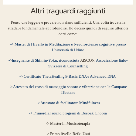
Altri traguardi raggiunti
Penso che leggere e provare non siano sufficienti.
Una volta trovata la
strada, è fondamentale approfondire. Ho deciso quindi di seguire ulteriori
corsi come:
-> Master di I livello in Meditazione e Neuoroscienze cognitive presso
Università di Udine
->Insegnante di Shinrin-Yoku, riconosciuta
AISCON
, Associazione Italo-
Svizzera di Counselling
-> Certificato ThetaHealing® Basic DNA e Advanced DNA
-> Attestato del corso di massaggio sonoro e
vibrazione
con le Campane
Tibetane
-> Attestato di facilitatore Mindfulness
->
Primordial sound program di Deepak Chopra
-> Master in Musicoterapia
-> Primo livello Reiki Usui