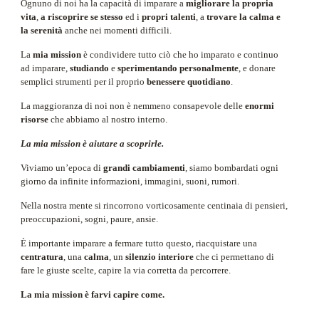
Ognuno di noi ha la capacità di imparare a
migliorare la
propria
vita
,
a riscoprire se stesso
ed i
propri talenti
, a
trovare la calma e
la serenità
anche nei momenti difficili.
La
mia mission
è condividere tutto ciò che ho imparato e continuo
ad imparare,
studiando
e
sperimentando personalmente
, e donare
semplici strumenti per il proprio
benessere quotidiano
.
La maggioranza di noi non è nemmeno consapevole delle
enormi
risorse
che abbiamo al nostro interno.
La mia mission è aiutare a scoprirle.
Viviamo un’epoca di
grandi cambiamenti
, siamo bombardati ogni
giorno da infinite informazioni, immagini, suoni, rumori.
Nella nostra mente si rincorrono vorticosamente centinaia di pensieri,
preoccupazioni, sogni, paure, ansie.
È importante imparare a fermare tutto questo, riacquistare una
centratura
, una
calma
, un
silenzio interiore
che ci permettano di
fare le giuste scelte, capire la via corretta da percorrere.
La mia mission è farvi capire come.