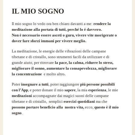
IL MIO SOGNO
Il mio sogno lo vedo ora ben chiaro davanti a me:
rendere la
meditazione alla portata di tutti, perché lo è davvero.
Non è necessario essere asceti o guru, vivere vite morigerate o
dover fare sforzi immani per vivere meglio.
La meditazione, le energie delle vibrazioni delle campane
tibetane e di cristallo, sono strumenti facili da utilizzare e di
grande aiuto, per ritrovare
la pace, la calma, ridurre lo stress,
migliorare il sonno, aumentare la consapevolezza, migliorare
la concentrazione
e molto altro
.
Poter
insegnare a tutti
, poter raggiungere
più persone possibili
con l’App
, e poter donare il mio
sapere
, la mia
esperienza
, le mie
meditazioni
accompagnate dai magici suoni delle campane
tibetane e di cristallo, semplici
esercizi quotidiani
ma che
possono portare beneficio
alla nostra vita,
ecco,
questo è il mio
sogno
.