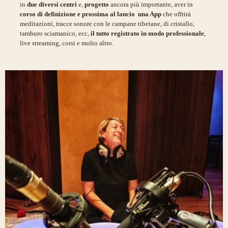
in
due diversi centri
e,
progetto
ancora più importante, aver in
corso di definizione e prossima al lancio una App
che offrirà
meditazioni, tracce sonore con le campane tibetane, di cristallo,
tamburo sciamanico, ecc,
il
tutto registrato in modo professionale
,
live streaming, corsi e molto altro.