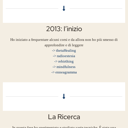
2013: l’inizio
Ho iniziato a frequentare alcuni corsi e da allora non ho più smesso di
approfondire e di leggere
-> thetaHealing
-> radioestesia
-> rebirthing
-> mindfulness
-> enneagramma
La Ricerca
In questa fase ho sperimentato e studiato varie tecniche. È stata una