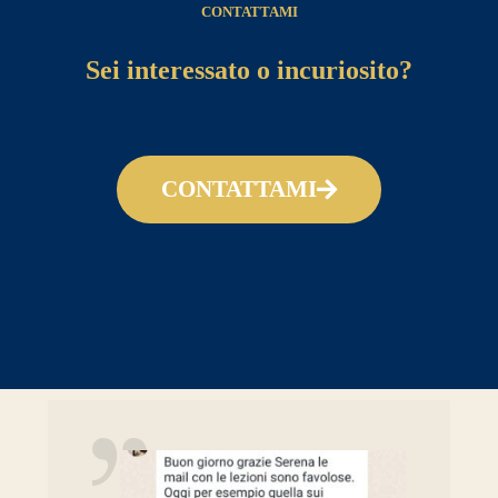
CONTATTAMI
Sei interessato o
incuriosito
?
CONTATTAMI