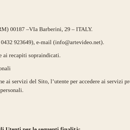
(RM) 00187 –VIa Barberini, 29 – ITALY.
39 0432 923649), e-mail (info@artevideo.net).
 ai recapiti sopraindicati.
onali
e ai servizi del Sito, l’utente per accedere ai servizi p
 personali.
li Utenti per le seguenti finalità: