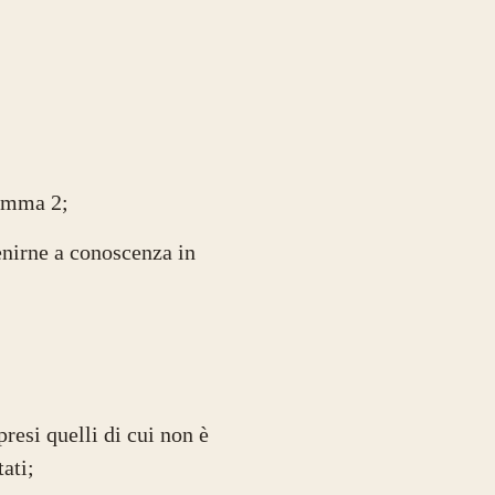
comma 2;
enirne a conoscenza in
resi quelli di cui non è
tati;