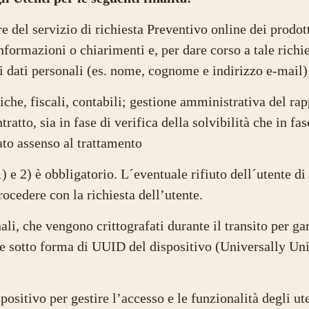
e del servizio di richiesta Preventivo online dei prodotti 
informazioni o chiarimenti e, per dare corso a tale rich
i dati personali (es. nome, cognome e indirizzo e-mail
iche, fiscali, contabili; gestione amministrativa del r
tratto, sia in fase di verifica della solvibilità che in fa
to assenso al trattamento
1) e 2) è obbligatorio. L´eventuale rifiuto dell´utente di
procedere con la richiesta dell’utente.
li, che vengono crittografati durante il transito per gar
e sotto forma di UUID del dispositivo (Universally Uniq
ositivo per gestire l’accesso e le funzionalità degli ute