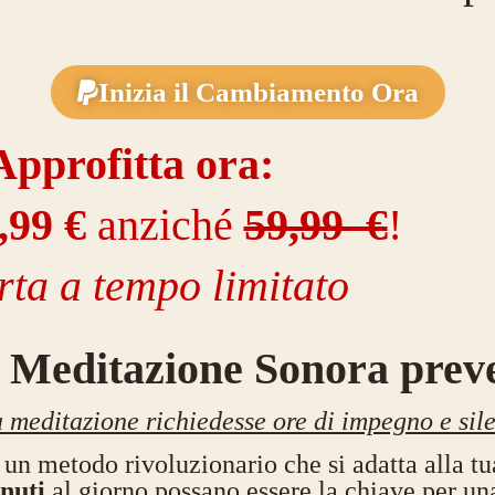
Inizia il Cambiamento Ora
Approfitta ora:
,99 €
anziché
59,99 €
!
rta a tempo limitato
 Meditazione Sonora prev
 meditazione richiedesse ore di impegno e sil
un metodo rivoluzionario che si adatta alla tua
inuti
al giorno possano essere la chiave per u