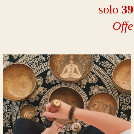
solo
3
9
Offe