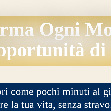
orma Ogni M
pportunità di 
ri come pochi minuti al g
e la tua vita, senza stravo