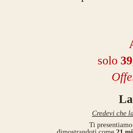
solo
3
9
Offe
La
Credevi che la
Ti presentiamo 
dimostrandoti come
21 m