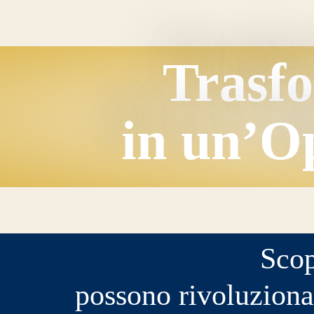
Trasf
in un’O
Scop
possono rivoluzionar