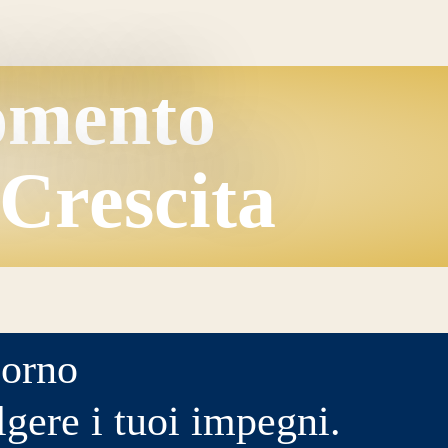
omento
Crescita
iorno
lgere i tuoi impegni.