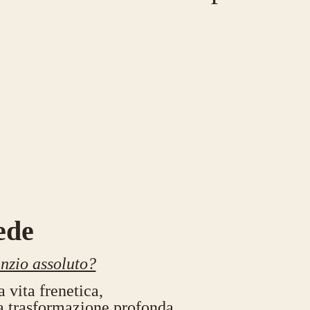
ede
enzio assoluto?
 vita frenetica,
na trasformazione profonda,